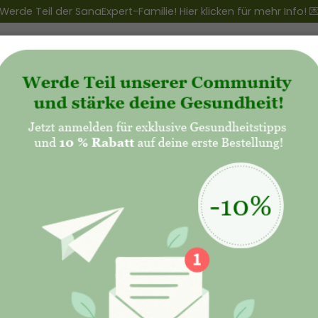
Werde Teil der SanaExpert-Familie! Hier klicken für mehr Info! 
ert Club
+
Produkte
+
Natalis - Mutterschaft
SanaExp
60 Kaps
59,90€
39,
Hochdosier
Mikronäh