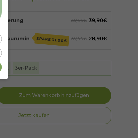
Lieferung
39,90€
59,90€
 - Taurumin
28,90€
59,90€
SPARE
31,00€
heit
3er-Pack
Zum Warenkorb hinzufügen
Jetzt kaufen