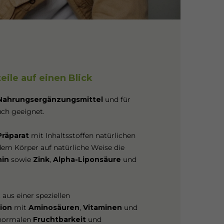
eile auf einen Blick
Nahrungsergänzungsmittel
und für
uch geeignet.
Präparat
mit Inhaltsstoffen natürlichen
em Körper auf natürliche Weise die
nin
sowie
Zink
,
Alpha-Liponsäure
und
 aus einer speziellen
ion
mit
Aminosäuren
,
Vitaminen
und
 normalen
Fruchtbarkeit
und