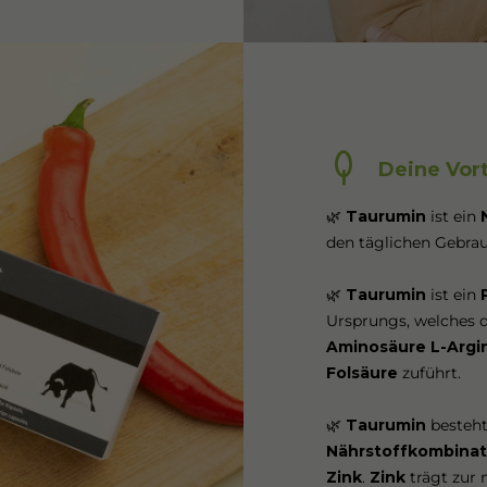
Deine Vort
🌿
Taurumin
ist ein
den täglichen Gebra
🌿
Taurumin
ist ein
Ursprungs, welches d
Aminosäure L-Argi
Folsäure
zuführt.
🌿
Taurumin
besteht
Nährstoffkombinat
Zink
.
Zink
trägt zur