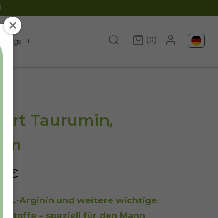

(0)
Blogs
+
ert Taurumin,
eln
90€
t L-Arginin und weitere wichtige
rstoffe – speziell für den Mann