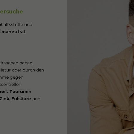
versuche
nhaltsstoffe und
limaneutral
.
 Ursachen haben,
 Natur oder durch den
nahme gegen
ssentiellen
pert Taurumin
Zink
,
Folsäure
und