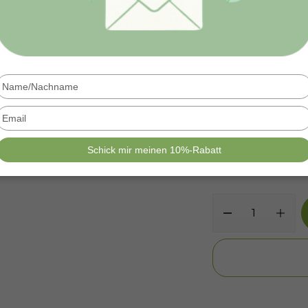
Kaufoptionen
Einmalige 
Type
Monatsabo
your
name
Type
your
email
Schick mir meinen 10%-Rabatt
1 Ein
MENGE: