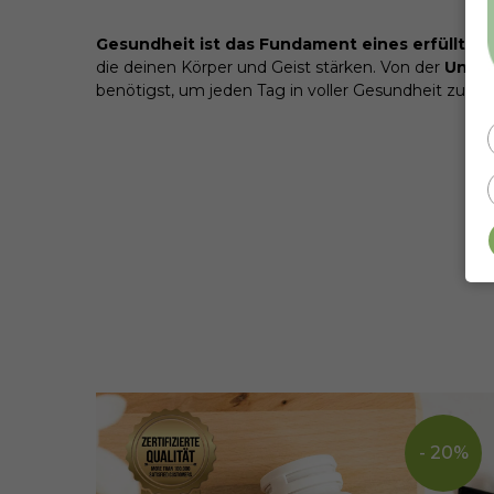
Gesundheit ist das Fundament eines erfüllten
die deinen Körper und Geist stärken. Von der
Unter
benötigst, um jeden Tag in voller Gesundheit zu g
- 20%