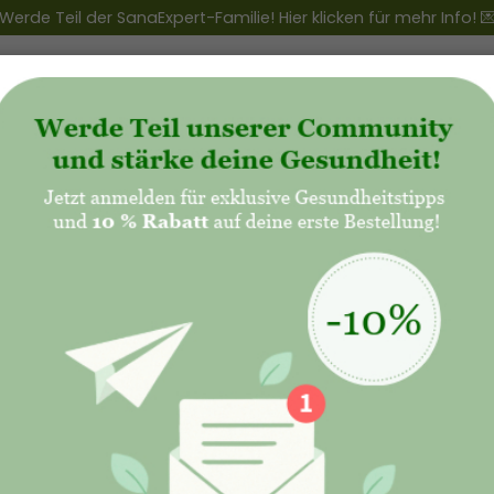
Werde Teil der SanaExpert-Familie! Hier klicken für mehr Info! 
ert Club
+
Produkte
+
Natalis - Mutterschaft