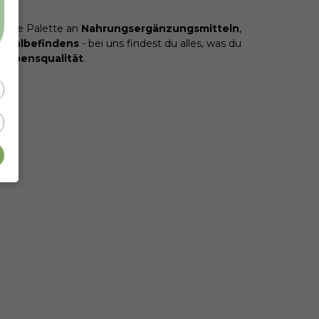
sende Palette an
Nahrungsergänzungsmitteln
,
Wohlbefindens
- bei uns findest du alles, was du
Lebensqualität
.