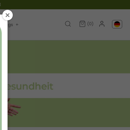

(0)
Blogs
+