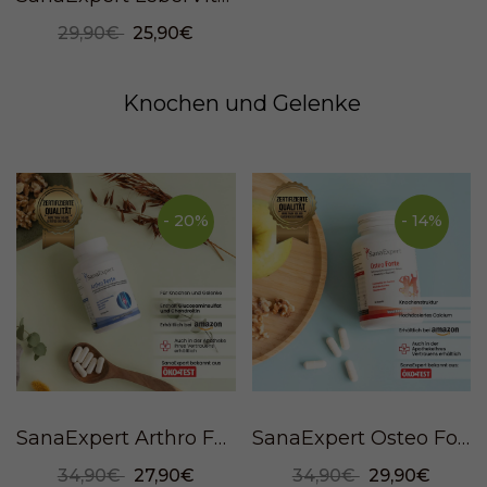
29,90€
25,90€
Knochen und Gelenke
- 20%
- 14%
SanaExpert Arthro Forte, 120 Kapseln
SanaExpert Osteo Forte, 90 Kapseln
34,90€
27,90€
34,90€
29,90€