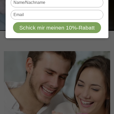
Type
your
name
Type
your
email
Schick mir meinen 10%-Rabatt