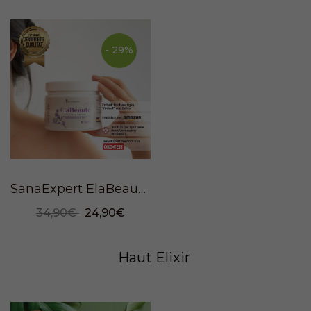
- 29%
SanaExpert ElaBeauté, collagen, 150 grams
34,90€
24,90€
Haut Elixir