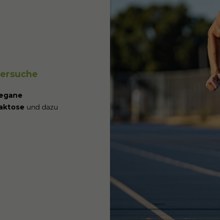
versuche
egane
aktose
und dazu