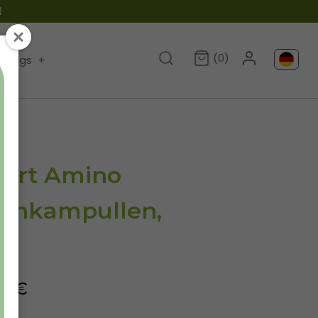

(0)
Blogs
+
ert Amino
Trinkampullen,
90€