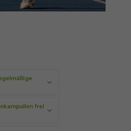
 regelmäßige
ronährstoffe
enthält,
mpfehlen wir eine
inkampullen frei
frei von
Laktose
,
rungsstoffen, was eine