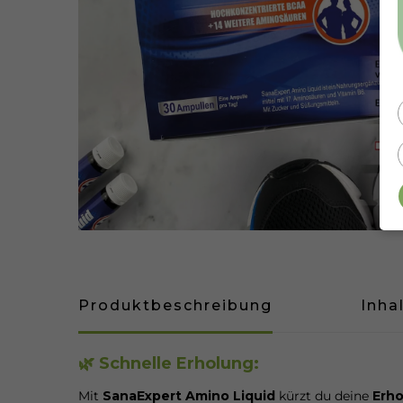
Produktbeschreibung
Inha
🌿 Schnelle Erholung:
Mit
SanaExpert Amino Liquid
kürzt du deine
Erho