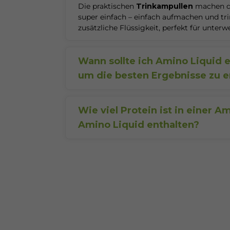
Die praktischen
Trinkampullen
machen d
super einfach – einfach aufmachen und tr
zusätzliche Flüssigkeit, perfekt für unterw
Wann sollte ich Amino Liquid
um die besten Ergebnisse zu e
Für optimale Effekte in Sachen
Muskelau
Fettabbau
empfiehlt es sich,
Amino Liq
nach dem Training zu nehmen.
Wie viel Protein ist in einer A
Amino Liquid enthalten?
Denk daran, dass
Amino Liquid
ein
In einer
Trinkampulle SanaExpert Amino
Nahrungsergänzungsmittel
ist und kei
Gramm Eiweiß
enthalten.
ersetzt. Eine ausgewogene Ernährung un
Bewegung sind wichtig.