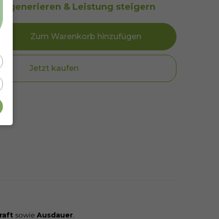
 regenerieren & Leistung steigern
Zum Warenkorb hinzufügen
Jetzt kaufen
raft
sowie
Ausdauer
.