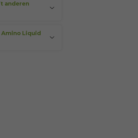
it anderen
Verträglichkeit
t sich problemlos und
s unserem Angebot
r Amino Liquid
alten
jeweils 25 ml
lerweise
30 Ampullen à
50 ml
.