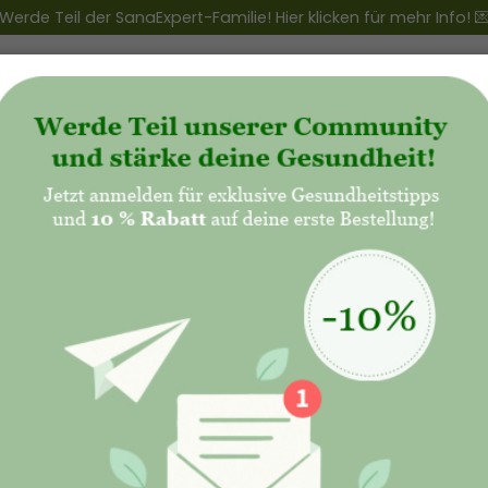
Werde Teil der SanaExpert-Familie! Hier klicken für mehr Info! 
ert Club
+
Produkte
+
Natalis - Mutterschaft
SanaExp
Liquid 
750ml
59,90€
48,