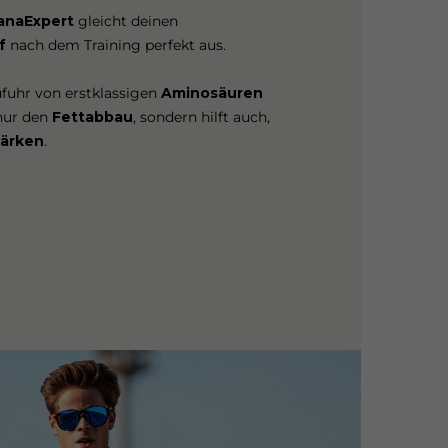
anaExpert
gleicht deinen
f
nach dem Training perfekt aus.
ufuhr von erstklassigen
Aminosäuren
 nur den
Fettabbau
, sondern hilft auch,
tärken
.