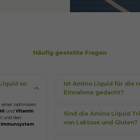
Häufig gestellte Fragen
Liquid so
Ist Amino Liquid für die
Einnahme gedacht?
Ja
, da
Amino Liquid
wichtige
Mik
 einer optimalen
die dein Körper täglich braucht, e
B6
und
Vitamin
dauerhafte Einnahme.
Sind die Amino Liquid Tr
t und den
von Laktose und Gluten?
s
Immunsystem
Ja
,
SanaExpert Amino Liquid
ist 
Gluten
, Gentechnik und Konservie