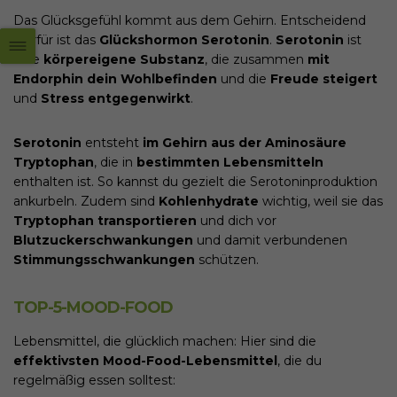
Das Glücksgefühl kommt aus dem Gehirn. Entscheidend
hierfür ist das
Glückshormon Serotonin
.
Serotonin
ist
eine
körpereigene Substanz
, die zusammen
mit
Endorphin dein Wohlbefinden
und die
Freude steigert
und
Stress entgegenwirkt
.
Serotonin
entsteht
im Gehirn aus der Aminosäure
Tryptophan
, die in
bestimmten Lebensmitteln
enthalten ist. So kannst du gezielt die Serotoninproduktion
ankurbeln. Zudem sind
Kohlenhydrate
wichtig, weil sie das
Tryptophan transportieren
und dich vor
Blutzuckerschwankungen
und damit verbundenen
Stimmungsschwankungen
schützen.
TOP-5-MOOD-FOOD
Lebensmittel, die glücklich machen: Hier sind die
effektivsten Mood-Food-Lebensmittel
, die du
regelmäßig essen solltest: