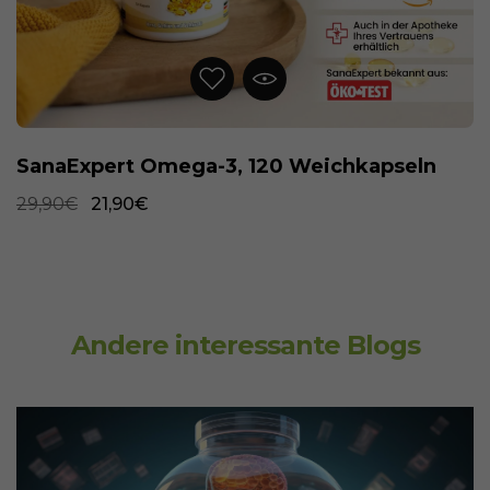
SanaExpert Omega-3, 120 Weichkapseln
SanaExpert Immun Forte, 90 Kapseln
29,90€
29,90€
21,90€
24,90€
Andere interessante Blogs