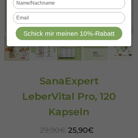
Type
your
name
Type
your
email
Schick mir meinen 10%-Rabatt
SanaExpert
LeberVital Pro, 120
Kapseln
29,90€
25,90€