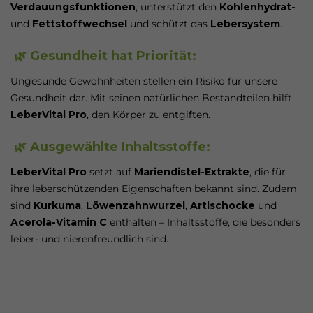
Verdauungsfunktionen
, unterstützt den
Kohlenhydrat-
und
Fettstoffwechsel
und schützt das
Lebersystem
.
🌿 Gesundheit hat Priorität:
Ungesunde Gewohnheiten stellen ein Risiko für unsere
Gesundheit dar. Mit seinen natürlichen Bestandteilen hilft
LeberVital Pro
, den Körper zu entgiften.
🌿 Ausgewählte Inhaltsstoffe:
LeberVital Pro
setzt auf
Mariendistel-Extrakte
, die für
ihre leberschützenden Eigenschaften bekannt sind. Zudem
sind
Kurkuma
,
Löwenzahnwurzel
,
Artischocke
und
Acerola-Vitamin C
enthalten – Inhaltsstoffe, die besonders
leber- und nierenfreundlich sind.