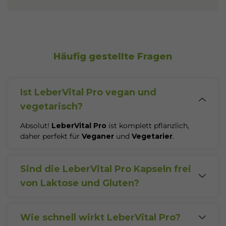
Häufig gestellte Fragen
Ist LeberVital Pro vegan und
vegetarisch?
Absolut!
LeberVital Pro
ist komplett pflanzlich,
daher perfekt für
Veganer
und
Vegetarier
.
Sind die LeberVital Pro Kapseln frei
von Laktose und Gluten?
Ja
, unsere Kapseln sind nicht nur frei von
Laktose
und
Gluten
, sondern auch von Tierversuchen,
Gentechnik und
Wie schnell wirkt LeberVital Pro?
Fruktose
, was ihre hohe