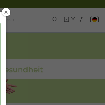

(0)
Blogs
+