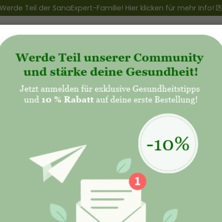
Werde Teil der SanaExpert-Familie! Hier klicken für mehr Info! 
ert Club
+
Produkte
+
Natalis - Mutterschaft