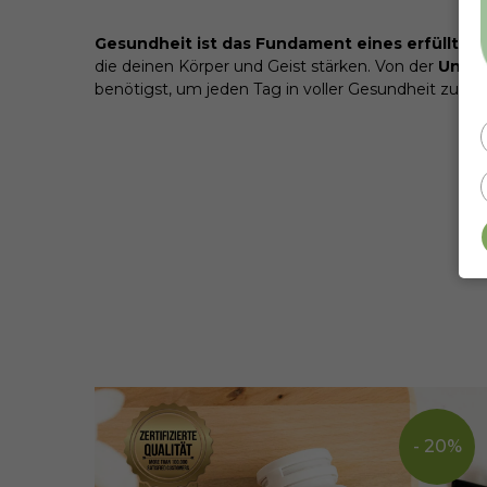
Gesundheit ist das Fundament eines erfüllten
die deinen Körper und Geist stärken. Von der
Unter
benötigst, um jeden Tag in voller Gesundheit zu g
- 20%