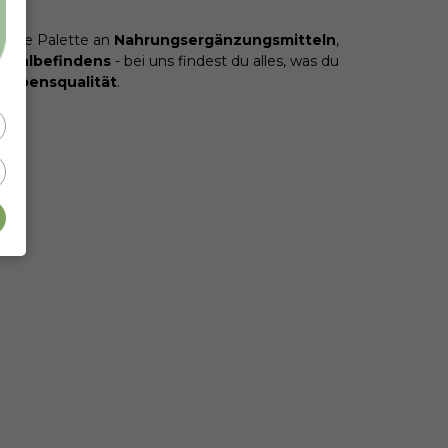
sende Palette an
Nahrungsergänzungsmitteln
,
Wohlbefindens
- bei uns findest du alles, was du
Lebensqualität
.