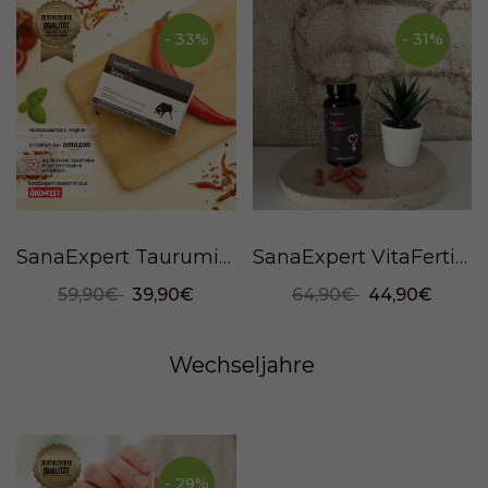
- 33%
- 31%
SanaExpert Taurumin, 60 Kapseln
SanaExpert VitaFertil, 60 Kapseln
59,90€
39,90€
64,90€
44,90€
Wechseljahre
- 29%