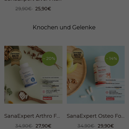
29,90€
25,90€
Knochen und Gelenke
- 20%
- 14%
SanaExpert Arthro Forte, 120 Kapseln
SanaExpert Osteo Forte, 90 Kapseln
34,90€
27,90€
34,90€
29,90€