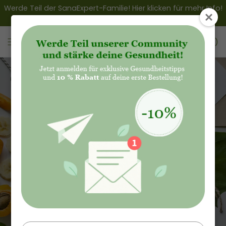
Zum
Werde Teil der SanaExpert-Familie! Hier klicken für mehr Info!
💌
Inhalt
springen
(0)
Regionale Alternativen zu beliebten
Superfoods